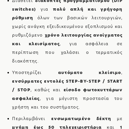
Διαθέτει
διακόπτες προγραμματισμού (DIP
switches)
για
πολύ απλή και γρήγορη
ρύθμιση
όλων των βασικών λειτουργιών,
χωρίς ανάγκη εξειδικευμένου εξοπλισμού και
ρυθμιζόμενο
χρόνο
λειτουργίας ανοίγματος
και κλεισίματος
, για ασφάλεια σε
περίπτωση που χαλάσει ο τερματικός
διακόπτης.
Υποστηρίζει
αυτόματο κλείσιμο
,
ενσύρματες εντολές STEP-BY-STEP / START
/ STOP
, καθώς και
είσοδο φωτοκυττάρων
ασφαλείας
, για μέγιστη προστασία του
χρήστη και του συστήματος.
Περιλαμβάνει
ενσωματωμένο δέκτη
με
μνήμη έως 50 τηλεχειριστήρια
και
1