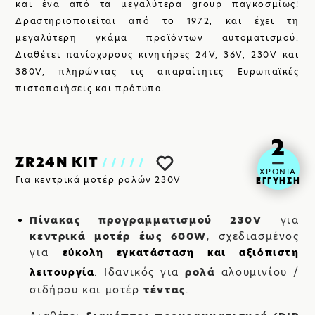
και ένα από τα μεγαλύτερα group παγκοσμίως!
SHOP
Δραστηριοποιείται από το 1972, και έχει τη
μεγαλύτερη γκάμα προϊόντων αυτοματισμού.
Διαθέτει πανίσχυρους κινητήρες 24V, 36V, 230V και
380V, πληρώντας τις απαραίτητες Ευρωπαϊκές
πιστοποιήσεις και πρότυπα.
2
ZR24N KIT
/////
ΧΡΟΝΙΑ
Για κεντρικά μοτέρ ρολών 230V
ΕΓΓΥΗΣΗ
ΒΡΕΙΤΕ ΜΑΣ:
Πίνακας προγραμματισμού 230
V
για
κεντρικά μοτέρ έως 600
W
, σχεδιασμένος
για
εύκολη εγκατάσταση και αξιόπιστη
. Ιδανικός για
ρολά
αλουμινίου /
λειτουργία
σιδήρου και μοτέρ
τέντας
.