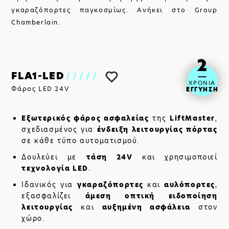
SHOP
γκαραζόπορτες παγκοσμίως. Ανήκει στο Group
Chamberlain.
2
FLA1-LED
/////
ΧΡΟΝΙΑ
Φάρος LED 24V
ΕΓΓΥΗΣΗ
Εξωτερικός φάρος ασφαλείας
της
LiftMaster
,
σχεδιασμένος για
ένδειξη λειτουργίας πόρτας
σε κάθε τύπο αυτοματισμού.
Δουλεύει με
τάση 24
V
και χρησιμοποιεί
ΒΡΕΙΤΕ ΜΑΣ:
τεχνολογία
LED
.
Ιδανικός για
γκαραζόπορτες
και
αυλόπορτες
,
εξασφαλίζει
άμεση οπτική ειδοποίηση
λειτουργίας
και
αυξημένη ασφάλεια
στον
χώρο.