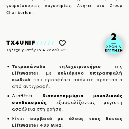
SHOP
γκαραζόπορτες παγκοσμίως. Ανήκει στο Group
Chamberlain.
2
TX4UNIF
/////
ΧΡΟΝΙΑ
Τηλεχειριστήριο 4 καναλιών
ΕΓΓΥΗΣΗ
Τετρακάναλο τηλεχειριστήριο
της
LiftMaster
, με
κυλιόμενο υπερασφαλή
κωδικό
που προσφέρει απόλυτη προστασία
από αντιγραφή.
ΒΡΕΙΤΕ ΜΑΣ:
Διαθέτει
δισεκατομμύρια μοναδικούς
συνδυασμούς
, εξασφαλίζοντας μέγιστη
ασφάλεια στη χρήση.
Είναι
συμβατό με όλους τους δέκτες
LiftMaster 433 MHz
.