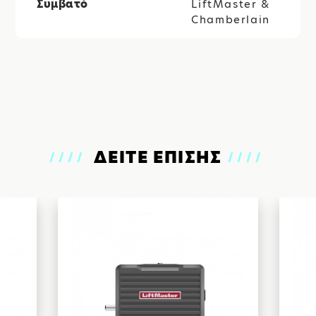
Συμβατό
LiftMaster &
Chamberlain
ΔΕΙΤΕ ΕΠΙΣΗΣ
////
////