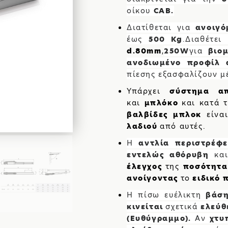
ΑΛΟΥΜΙ
οίκου
CAB
.
Διατίθεται για
ανοιγό
ΚΑΤΑΣΚΕ
έως
500
Kg
.
Διαθέτε
d.80mm
250
W
για
βιο
,
ΣΙΔΗΡΟ
ανοδιωμένο προφίλ 
ΑΥΤΟΜΑ
πίεσης εξασφαλίζουν μ
Υπάρχει
σύστημα α
ΓΚΑΡΑΖ
και
μπλόκο
και κατά 
βαλβίδες μπλοκ
είν
λαδιού
από αυτές.
Η
αντλία περιστρέφ
εντελώς αθόρυβη
κα
έλεγχος
της
ποσότητα
ανοίγοντας
το
ειδικό 
Η πίσω ευέλικτη
βάσ
κινείται
σχετικά
ελεύ
(Ευθύγραμμο).
Αν
χτυ