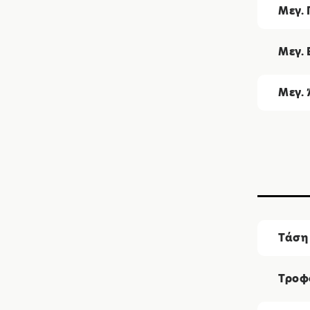
Μεγ.
Μεγ. 
Μεγ. 
Τάση 
Τροφ