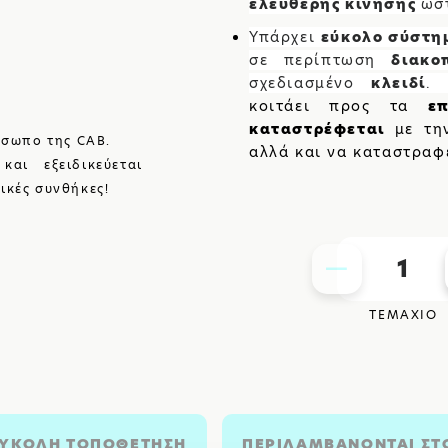
ελεύθερης κίνησης
ώσ
Υπάρχει
εύκολο σύστη
σε περίπτωση
διακο
σχεδιασμένο
κλειδί
κοιτάει προς τα
ε
καταστρέφεται
με την
όσωπο της CAB.
αλλά και να καταστραφ
αι εξειδικεύεται
ικές συνθήκες!
1
ΤΕΜΑΧΙΟ
ΥΚΟΛΗ ΤΟΠΟΘΕΤΗΣΗ
ΠΕΡΙΛΑΜΒΑΝΟΝΤΑΙ ΣTO