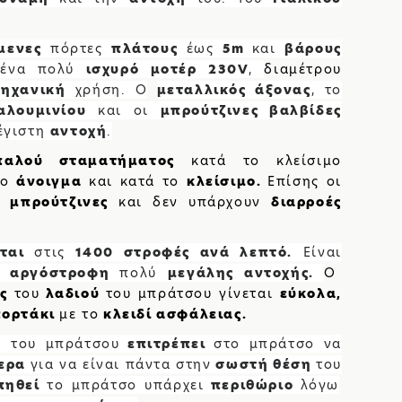
ΝΙΟΥ
μενες
πόρτες
πλάτους
έως
5m
και
βάρους
ΥΕΣ
ι ένα πολύ
ισχυρό
μοτέρ
230
V
,
διαμέτρου
μηχανική
χρήση.
O
μεταλλικός άξονας
, το
Υ
αλουμινίου
και οι
μπρούτζινες βαλβίδες
ΤΙΣΜΟΙ
έγιστη
αντοχή
.
παλού σταματήματος
κατά το κλείσιμο
ΟΠΟΡΤΕΣ
το
άνοιγμα
και κατά το
κλείσιμο.
Επίσης οι
αι
μπρούτζινες
και δεν υπάρχουν
διαρροές
εται
στις
1400 στροφές ανά λεπτό.
Είναι
ι
αργόστροφη
πολύ
μεγάλης αντοχής.
Ο
ς
του
λαδιού
του μπράτσου γίνεται
εύκολα,
πορτάκι
με το
κλειδί ασφάλειας.
η
του μπράτσου
επιτρέπει
στο μπράτσο να
θερα
για να είναι πάντα στην
σωστή θέση
του
πηθεί
το μπράτσο υπάρχει
περιθώριο
λόγω