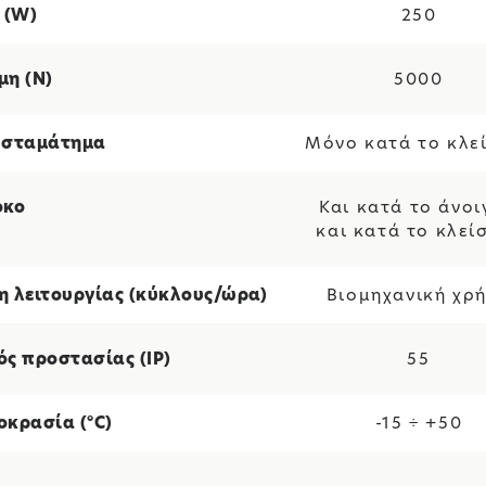
 (W)
250
μη (Ν)
5000
 σταμάτημα
Μόνο κατά το κλε
όκο
Και κατά το άνο
και κατά το κλεί
η λειτουργίας (κύκλους/ώρα)
Βιομηχανική χρ
ός προστασίας (IP)
55
οκρασία (°C)
-15 ÷ +50