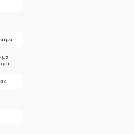
ίσιμο
ιγμα
σιμο
ήση