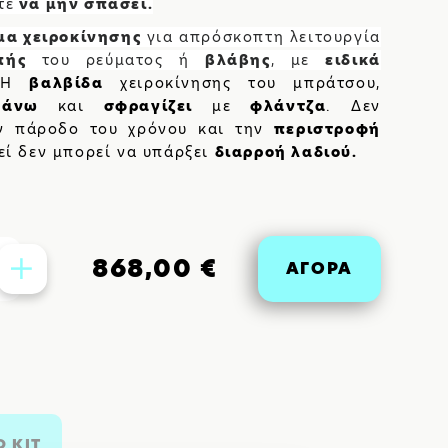
τε
να μην σπάσει.
μα χειροκίνησης
για απρόσκοπτη λειτουργία
πής
του ρεύματος ή
βλάβης
, με
ειδικά
.
Η
βαλβίδα
χειροκίνησης του μπράτσου,
πάνω
και
σφραγίζει
με
φλάντζα
. Δεν
 πάροδο του χρόνου και την
περιστροφή
εί δεν μπορεί να υπάρξει
διαρροή λαδιού.
868,00 €
ΑΓΟΡΑ
 KIT