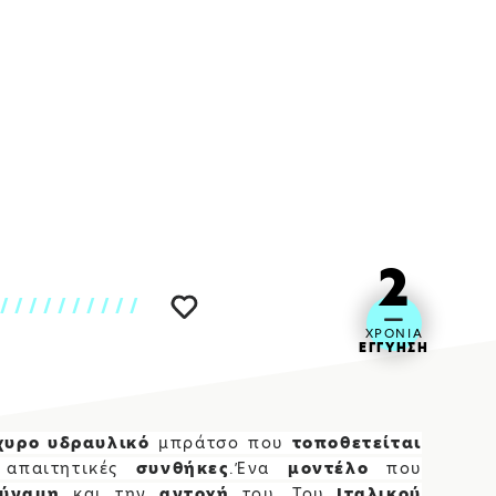
ΚΛΕΙΣΙΜΟ
2
///////////
ΧΡΟΝΙΑ
ΕΓΓΥΗΣΗ
χυρο υδραυλικό
μπράτσο που
τοποθετείται
ΓΕΣ
 απαιτητικές
συνθήκες
.
Ένα
μοντέλο
που
ύναμη
και την
αντοχή
του. Του
Ιταλικού