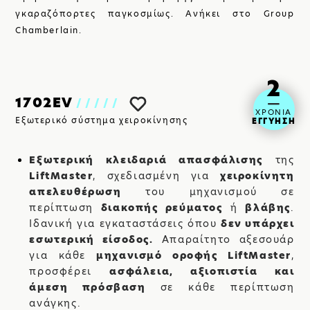
SHOP
γκαραζόπορτες παγκοσμίως. Ανήκει στο Group
Chamberlain.
2
1702EV
/////
ΧΡΟΝΙΑ
Εξωτερικό σύστημα χειροκίνησης
ΕΓΓΥΗΣΗ
Εξωτερική κλειδαριά απασφάλισης
της
LiftMaster
, σχεδιασμένη για
χειροκίνητη
απελευθέρωση
του μηχανισμού σε
περίπτωση
διακοπής ρεύματος
ή
βλάβης
.
ΒΡΕΙΤΕ ΜΑΣ:
Ιδανική για εγκαταστάσεις όπου
δεν υπάρχει
εσωτερική είσοδος.
Απαραίτητο αξεσουάρ
για κάθε
μηχανισμό οροφής
LiftMaster
,
προσφέρει
ασφάλεια, αξιοπιστία και
άμεση πρόσβαση
σε κάθε περίπτωση
ανάγκης.